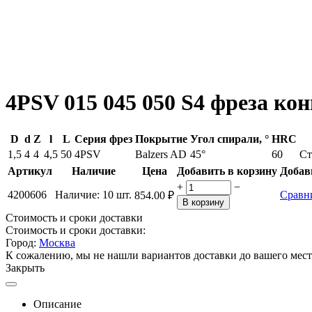
4PSV 015 045 050 S4 фреза к
D
d
Z
l
L
Серия фрез
Покрытие
Угол спирали, °
HRC
1,5
4
4
4,5
50
4PSV
Balzers AD
45°
60
Ст
Артикул
Наличие
Цена
Добавить в корзину
Добав
+
−
4200606
Наличие:
10 шт.
Сравн
854.00
₽
В корзину
Стоимость и сроки доставки
Стоимость и сроки доставки:
Город:
Москва
К сожалению, мы не нашли вариантов доставки до вашего мест
Закрыть
Описание