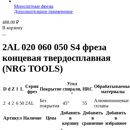
Монолитные фрезы
Дополнительное применение
488.00
₽
В корзину
2AL 020 060 050 S4 фреза
концевая твердосплавная
(NRG TOOLS)
Угол
Серия
Обрабатываемы
D
d
Z
l
L
Покрытие
спирали,
HRC
фрез
материалы
°
Без
Алюмининиевые
2
4
2
6
50
2AL
45°
55
покрытия
сплавы
Добавить
Добавить
Добавить
Артикул
Наличие
Цена
в
в
в
корзину
сравнение
избранное
+