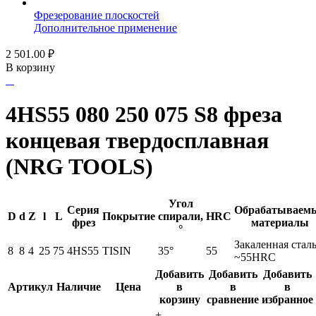
Фрезерование плоскостей
Дополнительное применение
2 501.00
₽
В корзину
4HS55 080 250 075 S8 фреза
концевая твердосплавная
(NRG TOOLS)
Угол
Серия
Обрабатываем
D
d
Z
l
L
Покрытие
спирали,
HRC
фрез
материалы
°
Закаленная стал
8
8
4
25
75
4HS55
TISIN
35°
55
~55HRC
Добавить
Добавить
Добавить
Артикул
Наличие
Цена
в
в
в
корзину
сравнение
избранное
+