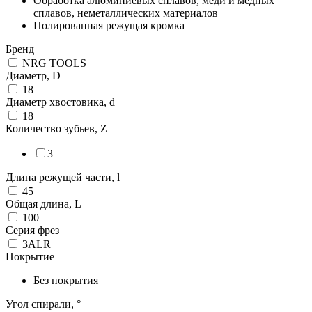
Обработка алюминиевых сплавов, меди и медных
сплавов, неметаллических материалов
Полированная режущая кромка
Бренд
NRG TOOLS
Диаметр, D
18
Диаметр хвостовика, d
18
Количество зубьев, Z
3
Длина режущей части, l
45
Общая длина, L
100
Серия фрез
3ALR
Покрытие
Без покрытия
Угол спирали, °