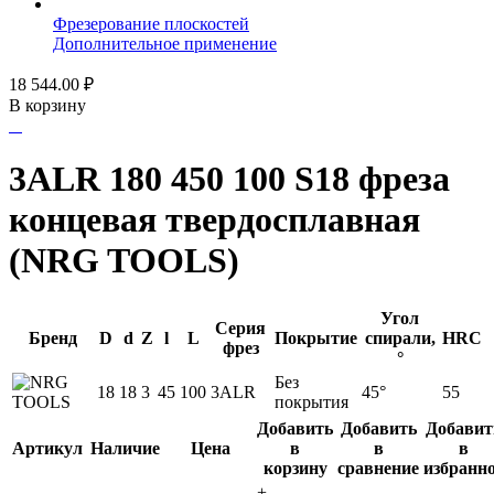
Фрезерование плоскостей
Дополнительное применение
18 544.00
₽
В корзину
3ALR 180 450 100 S18 фреза
концевая твердосплавная
(NRG TOOLS)
Угол
Серия
Бренд
D
d
Z
l
L
Покрытие
спирали,
HRC
фрез
°
Без
18
18
3
45
100
3ALR
45°
55
покрытия
Добавить
Добавить
Добавит
Артикул
Наличие
Цена
в
в
в
корзину
сравнение
избранн
+