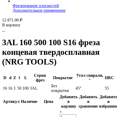
Фрезерование плоскостей
Дополнительное применение
12 871.00
₽
В корзину
3AL 160 500 100 S16 фреза
концевая твердосплавная
(NRG TOOLS)
Серия
Угол спирали,
D
d
Z
l
L
Покрытие
HRC
фрез
°
Без
16
16
3
50
100
3AL
45°
55
покрытия
Добавить
Добавить
Добавит
Артикул
Наличие
Цена
в
в
в
корзину
сравнение
избранно
+