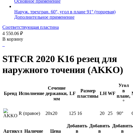
Основное применение
Наруж. трехгран. 60°, угол в плане 91° (торцевая)
Дополнительное применение
Соответствующая пластина
4 550.06
₽
В корзину
STFCR 2020 K16 резец для
наружного точения (AKKO)
Угол
Сечение
Размер
в
Бренд
Исполнение
державки,
LF
LH
WF
пластины
плане,
мм
°
R (правое)
20x20
125
16
20
25
90°
Добавить
Добавить
Добавить
Артикул
Наличие
Цена
в
в
в