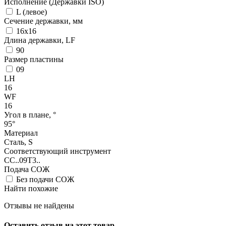
Исполнение (Державки ISO)
L (левое)
Сечение державки, мм
16x16
Длина державки, LF
90
Размер пластины
09
LH
16
WF
16
Угол в плане, °
95°
Материал
Сталь, S
Соответствующий инструмент
CC..09T3..
Подача СОЖ
Без подачи СОЖ
Найти похожие
Отзывы не найдены
Оставить отзыв на этот товар