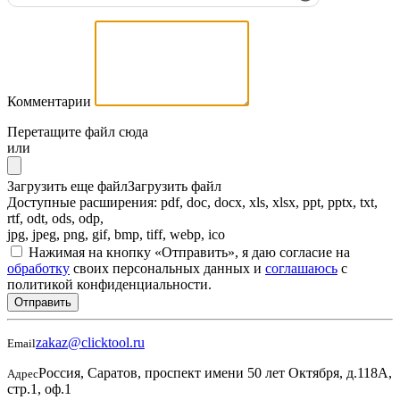
Комментарии
Перетащите файл сюда
или
Загрузить еще файл
Загрузить файл
Доступные расширения: pdf, doc, docx, xls, xlsx, ppt, pptx, txt,
rtf, odt, ods, odp,
jpg, jpeg, png, gif, bmp, tiff, webp, ico
Нажимая на кнопку «Отправить», я даю согласие на
обработку
своих персональных данных и
соглашаюсь
с
политикой конфиденциальности.
Отправить
zakaz@clicktool.ru
Email
Россия, Саратов, проспект имени 50 лет Октября, д.118А,
Адрес
стр.1, оф.1