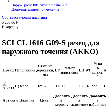
Наруж. ромб 80°, угол в плане 95°
Дополнительное применение
Соответствующая пластина
5 200.06
₽
В корзину
SCLCL 1616 G09-S резец для
наружного точения (AKKO)
Угол
Сечение
Размер
в
Бренд
Исполнение
державки,
LF
LH
WF
пластины
плане,
мм
°
L (левое)
16x16
90
09
16
16
95°
С
Добавить
Добавить
Добавить
Артикул
Наличие
Цена
в
в
в
корзину
сравнение
избранно