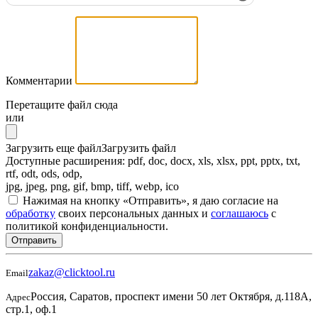
Комментарии
Перетащите файл сюда
или
Загрузить еще файл
Загрузить файл
Доступные расширения: pdf, doc, docx, xls, xlsx, ppt, pptx, txt,
rtf, odt, ods, odp,
jpg, jpeg, png, gif, bmp, tiff, webp, ico
Нажимая на кнопку «Отправить», я даю согласие на
обработку
своих персональных данных и
соглашаюсь
с
политикой конфиденциальности.
Отправить
zakaz@clicktool.ru
Email
Россия, Саратов, проспект имени 50 лет Октября, д.118А,
Адрес
стр.1, оф.1