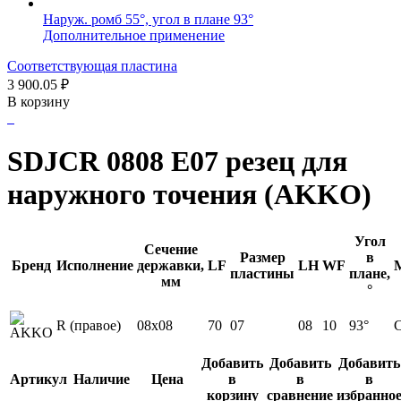
Наруж. ромб 55°, угол в плане 93°
Дополнительное применение
Соответствующая пластина
3 900.05
₽
В корзину
SDJCR 0808 E07 резец для
наружного точения (AKKO)
Угол
Сечение
Размер
в
Бренд
Исполнение
державки,
LF
LH
WF
пластины
плане,
мм
°
R (правое)
08x08
70
07
08
10
93°
С
Добавить
Добавить
Добавить
Артикул
Наличие
Цена
в
в
в
корзину
сравнение
избранно