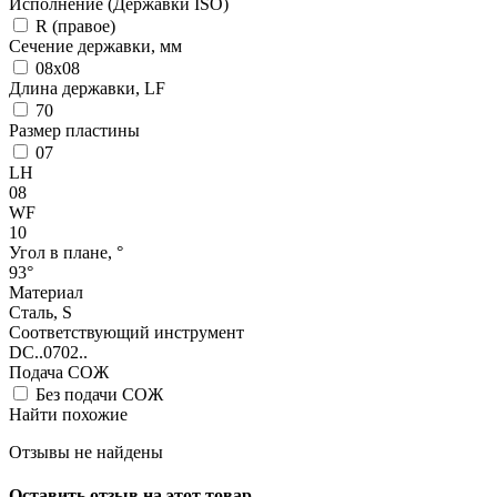
Исполнение (Державки ISO)
R (правое)
Сечение державки, мм
08x08
Длина державки, LF
70
Размер пластины
07
LH
08
WF
10
Угол в плане, °
93°
Материал
Сталь, S
Соответствующий инструмент
DC..0702..
Подача СОЖ
Без подачи СОЖ
Найти похожие
Отзывы не найдены
Оставить отзыв на этот товар