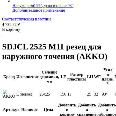
Наруж. ромб 55°, угол в плане 93°
Дополнительное применение
Соответствующая пластина
4 735.77
₽
В корзину
SDJCL 2525 M11 резец для
наружного точения (AKKO)
Угол
Сечение
Размер
в
Бренд
Исполнение
державки,
LF
LH
WF
пластины
плане,
мм
°
L (левое)
25x25
150
11
25
32
93°
Добавить
Добавить
Добавить
Артикул
Наличие
Цена
в
в
в
корзину
сравнение
избранно