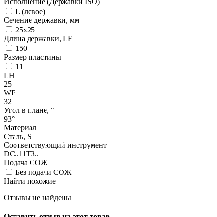
Исполнение (Державки ISO)
L (левое)
Сечение державки, мм
25x25
Длина державки, LF
150
Размер пластины
11
LH
25
WF
32
Угол в плане, °
93°
Материал
Сталь, S
Соответствующий инструмент
DC..11T3..
Подача СОЖ
Без подачи СОЖ
Найти похожие
Отзывы не найдены
Оставить отзыв на этот товар