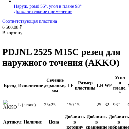
Наруж. ромб 55°, угол в плане 93°
Дополнительное применение
Соответствующая пластина
6 500.08
₽
В корзину
PDJNL 2525 M15C резец для
наружного точения (AKKO)
Угол
Сечение
Размер
в
Бренд
Исполнение
державки,
LF
LH
WF
пластины
плане,
мм
°
L (левое)
25x25
150
15
25
32
93°
Добавить
Добавить
Добавить
Артикул
Наличие
Цена
в
в
в
корзину
сравнение
избранно