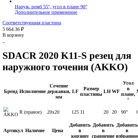
Наруж. ромб 55°, угол в плане 90°
Дополнительное применение
Соответствующая пластина
5 664.36
₽
В корзину
SDACR 2020 K11-S резец для
наружного точения (AKKO)
Угол
Сечение
Размер
в
Бренд
Исполнение
державки,
LF
LH
WF
пластины
плане,
мм
°
R (правое)
20x20
125
11
20
20
90°
Добавить
Добавить
Добавить
Артикул
Наличие
Цена
в
в
в
корзину
сравнение
избранно