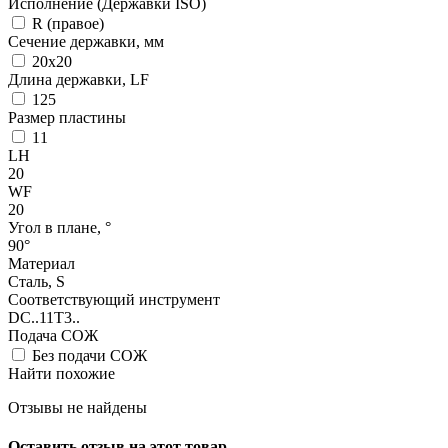
Исполнение (Державки ISO)
R (правое)
Сечение державки, мм
20x20
Длина державки, LF
125
Размер пластины
11
LH
20
WF
20
Угол в плане, °
90°
Материал
Сталь, S
Соответствующий инструмент
DC..11T3..
Подача СОЖ
Без подачи СОЖ
Найти похожие
Отзывы не найдены
Оставить отзыв на этот товар