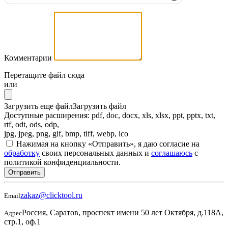
Комментарии
Перетащите файл сюда
или
Загрузить еще файл
Загрузить файл
Доступные расширения: pdf, doc, docx, xls, xlsx, ppt, pptx, txt,
rtf, odt, ods, odp,
jpg, jpeg, png, gif, bmp, tiff, webp, ico
Нажимая на кнопку «Отправить», я даю согласие на
обработку
своих персональных данных и
соглашаюсь
с
политикой конфиденциальности.
Отправить
zakaz@clicktool.ru
Email
Россия, Саратов, проспект имени 50 лет Октября, д.118А,
Адрес
стр.1, оф.1