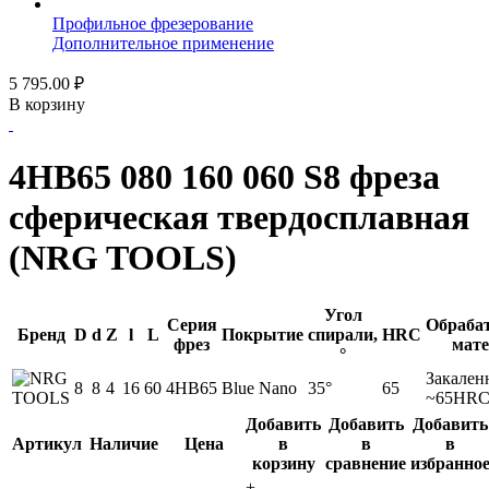
Профильное фрезерование
Дополнительное применение
5 795.00
₽
В корзину
4HB65 080 160 060 S8 фреза
сферическая твердосплавная
(NRG TOOLS)
Угол
Серия
Обраба
Бренд
D
d
Z
l
L
Покрытие
спирали,
HRC
фрез
мат
°
Закален
8
8
4
16
60
4HB65
Blue Nano
35°
65
~65HR
Добавить
Добавить
Добавить
Артикул
Наличие
Цена
в
в
в
корзину
сравнение
избранно
+