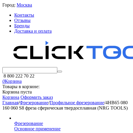
Город:
Москва
Контакты
Отзывы
Бренды
Доставка и оплата
8 800 222 70 22
0
Корзина
Товары в корзине:
Корзина пуста
Корзина
Оформить заказ
Главная
/
Фрезерование
/
Профильное фрезерование
/
4HB65 080
160 060 S8 фреза сферическая твердосплавная (NRG TOOLS)
Фрезерование
Основное применение