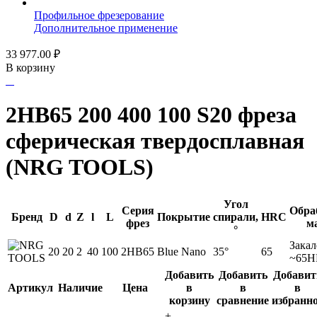
Профильное фрезерование
Дополнительное применение
33 977.00
₽
В корзину
2HB65 200 400 100 S20 фреза
сферическая твердосплавная
(NRG TOOLS)
Угол
Серия
Обра
Бренд
D
d
Z
l
L
Покрытие
спирали,
HRC
фрез
м
°
Закал
20
20
2
40
100
2HB65
Blue Nano
35°
65
~65
Добавить
Добавить
Добавит
Артикул
Наличие
Цена
в
в
в
корзину
сравнение
избранн
+