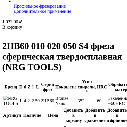
Профильное фрезерование
Дополнительное применение
1 037.00
₽
В корзину
2HB60 010 020 050 S4 фреза
сферическая твердосплавная
(NRG TOOLS)
Угол
Серия
Обрабат
Бренд
D
d
Z
l
L
Покрытие
спирали,
HRC
фрез
мате
°
Bronze
Закаленна
1
4
2
2
50
2HB60
35°
60
Nano
~60HRC
Добавить
Добавить
Добавить
Артикул
Наличие
Цена
в
в
в
корзину
сравнение
избранно
+