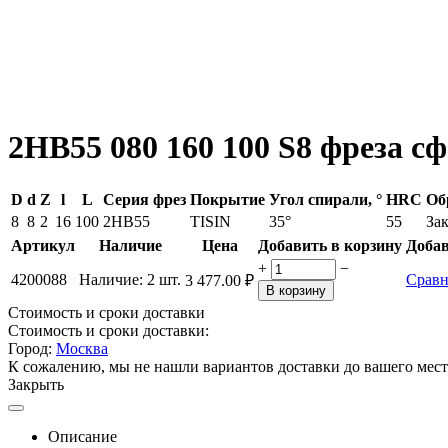
2HB55 080 160 100 S8 фреза 
D
d
Z
l
L
Серия фрез
Покрытие
Угол спирали, °
HRC
Об
8
8
2
16
100
2HB55
TISIN
35°
55
За
Артикул
Наличие
Цена
Добавить в корзину
Добав
+
−
4200088
Наличие:
2 шт.
Сравн
3 477.00
₽
В корзину
Стоимость и сроки доставки
Стоимость и сроки доставки:
Город:
Москва
К сожалению, мы не нашли вариантов доставки до вашего мест
Закрыть
Описание