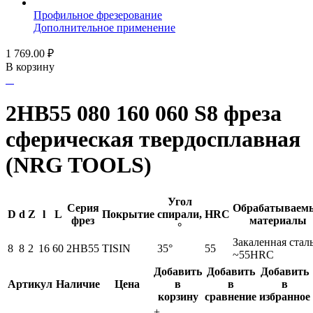
Профильное фрезерование
Дополнительное применение
1 769.00
₽
В корзину
2HB55 080 160 060 S8 фреза
сферическая твердосплавная
(NRG TOOLS)
Угол
Серия
Обрабатываем
D
d
Z
l
L
Покрытие
спирали,
HRC
фрез
материалы
°
Закаленная стал
8
8
2
16
60
2HB55
TISIN
35°
55
~55HRC
Добавить
Добавить
Добавить
Артикул
Наличие
Цена
в
в
в
корзину
сравнение
избранное
+