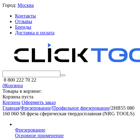
Город:
Москва
Контакты
Отзывы
Бренды
Доставка и оплата
8 800 222 70 22
0
Корзина
Товары в корзине:
Корзина пуста
Корзина
Оформить заказ
Главная
/
Фрезерование
/
Профильное фрезерование
/
2HB55 080
160 060 S8 фреза сферическая твердосплавная (NRG TOOLS)
Фрезерование
Основное применение