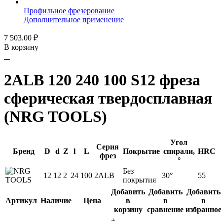
Профильное фрезерование
Дополнительное применение
7 503.00
₽
В корзину
2ALB 120 240 100 S12 фреза
сферическая твердосплавная
(NRG TOOLS)
Угол
Серия
Бренд
D
d
Z
l
L
Покрытие
спирали,
HRC
фрез
°
Без
12
12
2
24
100
2ALB
30°
55
покрытия
Добавить
Добавить
Добавить
Артикул
Наличие
Цена
в
в
в
корзину
сравнение
избранно
+