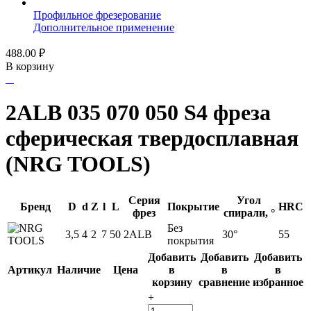
Профильное фрезерование
Дополнительное применение
488.00
₽
В корзину
2ALB 035 070 050 S4 фреза
сферическая твердосплавная
(NRG TOOLS)
Серия
Угол
Бренд
D
d
Z
l
L
Покрытие
HRC
фрез
спирали, °
Без
3,5
4
2
7
50
2ALB
30°
55
покрытия
Добавить
Добавить
Добавить
Артикул
Наличие
Цена
в
в
в
корзину
сравнение
избранное
+